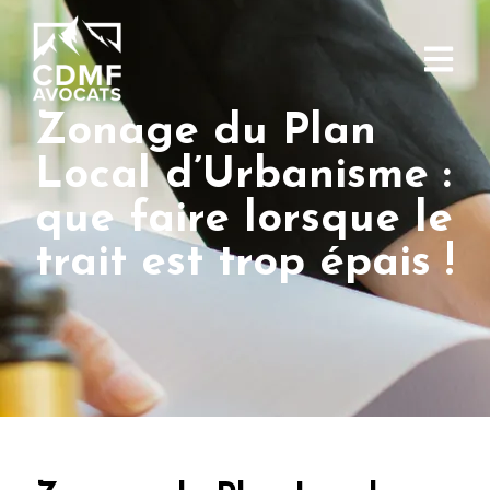
Zonage du Plan
Local d’Urbanisme :
que faire lorsque le
trait est trop épais !