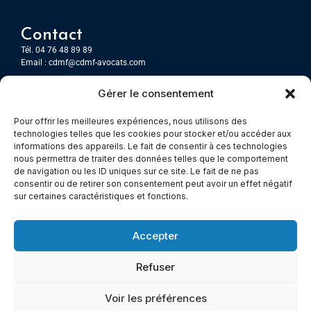
Contact
Tél. 04 76 48 89 89
Email :
cdmf@cdmf-avocats.com
Gérer le consentement
Grenoble
7 Place Firmin Gautier
Pour offrir les meilleures expériences, nous utilisons des
CS 80476
technologies telles que les cookies pour stocker et/ou accéder aux
38016 GRENOBLE, Cedex 1
informations des appareils. Le fait de consentir à ces technologies
nous permettra de traiter des données telles que le comportement
de navigation ou les ID uniques sur ce site. Le fait de ne pas
Chambery
consentir ou de retirer son consentement peut avoir un effet négatif
Immeuble le Paris
sur certaines caractéristiques et fonctions.
5 rue Claude Martin
73000 Chambéry
Accepter
Refuser
© All rights reserved
Voir les préférences
Mentions légales
–
Cookies –
Politiques de confidentialité