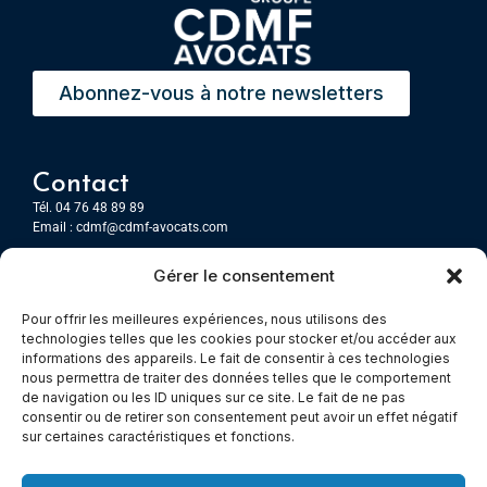
Abonnez-vous à notre newsletters
Contact
Tél. 04 76 48 89 89
Email :
cdmf@cdmf-avocats.com
Gérer le consentement
Grenoble
7 Place Firmin Gautier
Pour offrir les meilleures expériences, nous utilisons des
CS 80476
technologies telles que les cookies pour stocker et/ou accéder aux
38016 GRENOBLE, Cedex 1
informations des appareils. Le fait de consentir à ces technologies
nous permettra de traiter des données telles que le comportement
de navigation ou les ID uniques sur ce site. Le fait de ne pas
Chambery
consentir ou de retirer son consentement peut avoir un effet négatif
Immeuble le Paris
sur certaines caractéristiques et fonctions.
5 rue Claude Martin
73000 Chambéry