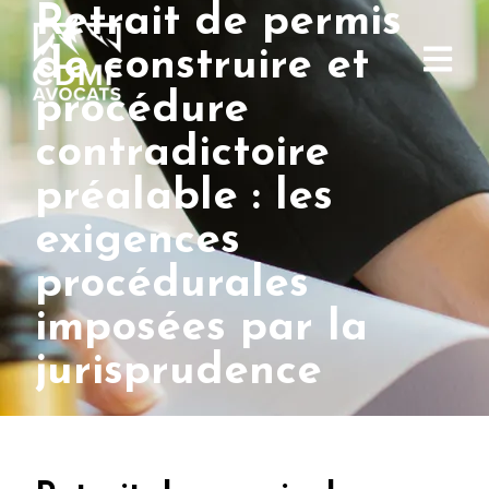
Retrait de permis
de construire et
procédure
contradictoire
préalable : les
exigences
procédurales
imposées par la
jurisprudence