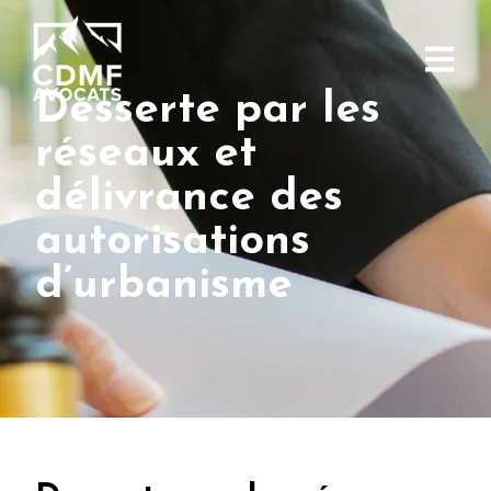
Desserte par les
réseaux et
délivrance des
autorisations
d’urbanisme