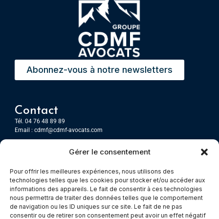
Abonnez-vous à notre newsletters
Contact
Tél. 04 76 48 89 89
Email :
cdmf@cdmf-avocats.com
Gérer le consentement
Grenoble
7 Place Firmin Gautier
Pour offrir les meilleures expériences, nous utilisons des
CS 80476
technologies telles que les cookies pour stocker et/ou accéder aux
38016 GRENOBLE, Cedex 1
informations des appareils. Le fait de consentir à ces technologies
nous permettra de traiter des données telles que le comportement
de navigation ou les ID uniques sur ce site. Le fait de ne pas
Chambery
consentir ou de retirer son consentement peut avoir un effet négatif