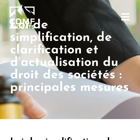
Loi de
simplification, de
clarification et
d’actualisation du
droit des sociétés :
principales mesures