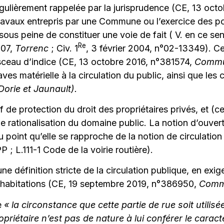
régulièrement rappelée par la jurisprudence (CE, 13 oc
s travaux entrepris par une Commune ou l’exercice des 
 sous peine de constituer une voie de fait ( V. en ce s
Re
007,
Torrenc
; Civ. 1
, 3 février 2004, n°02-13349). C
isceau d’indice (CE, 13 octobre 2016, n°381574,
Commun
aves matérielle à la circulation du public, ainsi que les 
orie et Jaunault).
de protection du droit des propriétaires privés, et (ce
rationalisation du domaine public. La notion d’ouverture
 au point qu’elle se rapproche de la notion de circulati
 ; L.111-1 Code de la voirie routière).
e définition stricte de la circulation publique, en exi
es habitations (CE, 19 septembre 2019, n°386950,
Comm
ue
« la circonstance que cette partie de rue soit util
opriétaire n’est pas de nature à lui conférer le carac