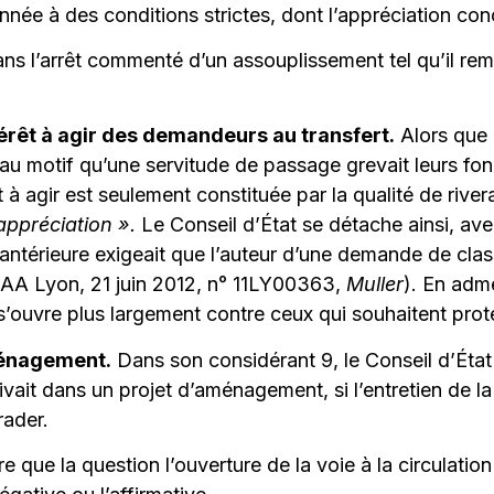
ée à des conditions strictes, dont l’appréciation conc
ans l’arrêt commenté d’un assouplissement tel qu’il re
intérêt à agir des demandeurs au transfert.
Alors que 
 au motif qu’une servitude de passage grevait leurs fond
t à agir est seulement constituée par la qualité de rivera
appréciation ».
Le Conseil d’État se détache ainsi, ave
ce antérieure exigeait que l’auteur d’une demande de cl
CAA Lyon, 21 juin 2012, n° 11LY00363,
Muller
). En adme
 s’ouvre plus largement contre ceux qui souhaitent proté
aménagement.
Dans son considérant 9, le Conseil d’État
ivait dans un projet d’aménagement, si l’entretien de l
rader.
re que la question l’ouverture de la voie à la circulatio