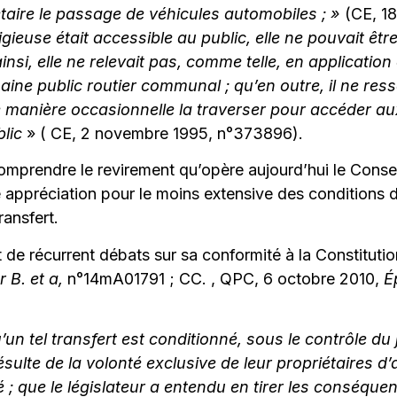
étaire le passage de véhicules automobiles ; »
(CE, 1
litigieuse était accessible au public, elle ne pouvai
insi, elle ne relevait pas, comme telle, en application 
ne public routier communal ; qu’en outre, il ne ress
e manière occasionnelle la traverser pour accéder a
blic
» ( CE, 2 novembre 1995, n°373896).
mprendre le revirement qu’opère aujourd’hui le Conseil
e appréciation pour le moins extensive des conditions de
ransfert.
jet de récurrent débats sur sa conformité à la Constitut
 B. et a,
n°14mA01791 ; CC. , QPC, 6 octobre 2010,
É
’un tel transfert est conditionné, sous le contrôle du 
ésulte de la volonté exclusive de leur propriétaires d
; que le législateur a entendu en tirer les conséquen