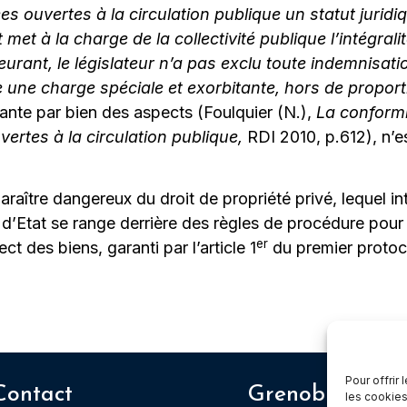
es ouvertes à la circulation publique un statut jurid
t met à la charge de la collectivité publique l’intégral
ant, le législateur n’a pas exclu toute indemnisatio
re une charge spéciale et exorbitante, hors de proporti
cante par bien des aspects (Foulquier (N.),
La conformi
vertes à la circulation publique,
RDI 2010, p.612), n’e
paraître dangereux du droit de propriété privé, lequel i
il d’Etat se range derrière des règles de procédure pour
er
ct des biens, garanti par l’article 1
du premier protoc
Pour offrir
Contact
Grenoble
les cookies