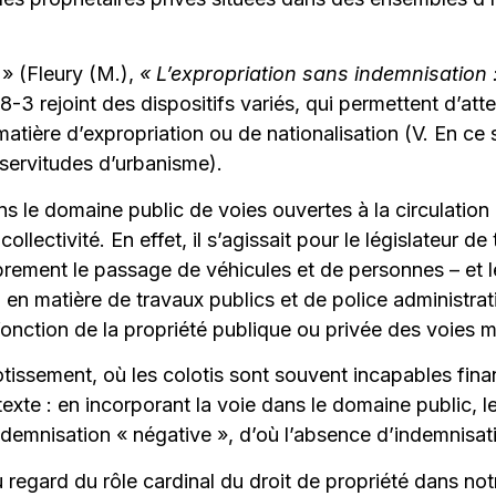
 » (Fleury (M.),
« L’expropriation sans indemnisation :
18-3 rejoint des dispositifs variés, qui permettent d’att
matière d’expropriation ou de nationalisation (V. En ce
 servitudes d’urbanisme).
ns le domaine public de voies ouvertes à la circulation 
collectivité. En effet, il s’agissait pour le législateur d
librement le passage de véhicules et de personnes – et 
en matière de travaux publics et de police administrati
n fonction de la propriété publique ou privée des voies 
otissement, où les colotis sont souvent incapables finan
texte : en incorporant la voie dans le domaine public, l
indemnisation « négative », d’où l’absence d’indemnisa
 regard du rôle cardinal du droit de propriété dans notre 