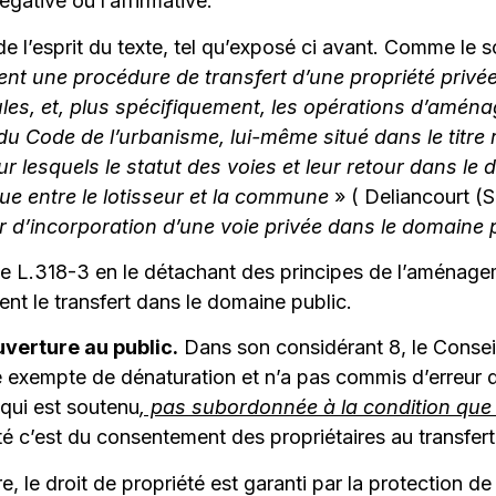
gative ou l’affirmative.
 de l’esprit du texte, tel qu’exposé ci avant. Comme le 
nt une procédure de transfert d’une propriété privée
les, et, plus spécifiquement, les opérations d’aménag
 du Code de l’urbanisme, lui-même situé dans le titre
r lesquels le statut des voies et leur retour dans l
lue entre le lotisseur et la commune
» ( Deliancourt (S
er d’incorporation d’une voie privée dans le domain
rticle L.318-3 en le détachant des principes de l’aménagem
ent le transfert dans le domaine public.
ouverture au public.
Dans son considérant 8, le Conseil 
 exempte de dénaturation et n’a pas commis d’erreur de 
 qui est soutenu
, pas subordonnée à la condition que l
é c’est du consentement des propriétaires au transfert d
, le droit de propriété est garanti par la protection de