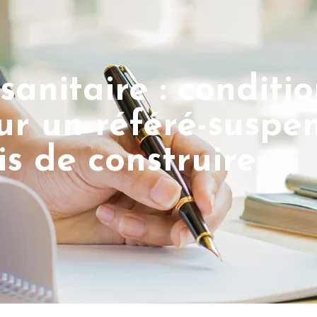
sanitaire : conditi
r un référé-suspen
s de construire