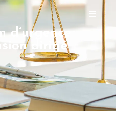
on d’urgence
sion dirigé