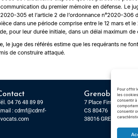
 communication du premier mémoire en défense. Le juge
 n°2020-305 et l’article 2 de l’ordonnance n°2020-306 d
ièce dans une période comprise entre le 12 mars et le 2
de, pour leur durée initiale, dans un délai maximum de
ce, le juge des référés estime que les requérants ne fo
mis de construire attaqué.
Pour offrir
Contact
Grenoble
les cookies
consentir à
él. 04 76 48 89 89
7 Place Firmin Gautier
comportemen
mail :
cdmf@cdmf-
CS 80476
consentir o
caractérist
avocats.com
38016 GRENOBLE, Ce
Ac