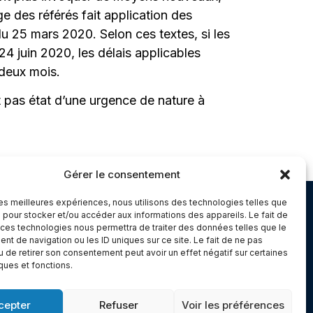
 des référés fait application des
u 25 mars 2020. Selon ces textes, si les
4 juin 2020, les délais applicables
 deux mois.
nt pas état d’une urgence de nature à
Gérer le consentement
 les meilleures expériences, nous utilisons des technologies telles que
Chambery
 pour stocker et/ou accéder aux informations des appareils. Le fait de
 ces technologies nous permettra de traiter des données telles que le
Immeuble le Paris
t de navigation ou les ID uniques sur ce site. Le fait de ne pas
5 rue Claude Martin
u de retirer son consentement peut avoir un effet négatif sur certaines
iques et fonctions.
dex 1
73000 Chambéry
cepter
Refuser
Voir les préférences