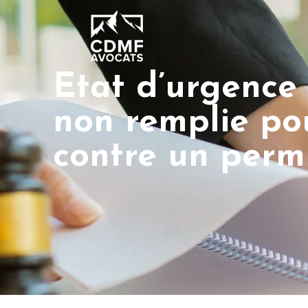
Etat d’urgence 
non remplie pou
contre un permi