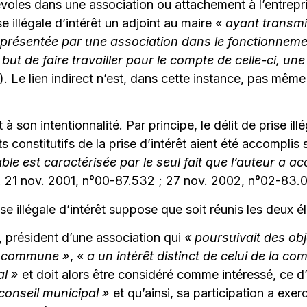
voles dans une association ou attachement à l’entrepri
se illégale d’intérêt un adjoint au maire
« ayant transmi
ésentée par une association dans le fonctionnement 
 but de faire travailler pour le compte de celle-ci, u
 Le lien indirect n’est, dans cette instance, pas même
 son intentionnalité. Par principe, le délit de prise illé
faits constitutifs de la prise d’intérêt aient été accompl
able est caractérisée par le seul fait que l’auteur a 
. 21 nov. 2001, n°00-87.532 ; 27 nov. 2002, n°02-83.0
rise illégale d’intérêt suppose que soit réunis les deux é
, président d’une association qui
« poursuivait des ob
la commune »
,
« a un intérêt distinct de celui de la c
al »
et doit alors être considéré comme intéressé, ce d’a
 conseil municipal »
et qu’ainsi, sa participation a exer