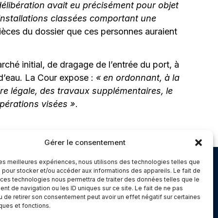
délibération avait eu précisément pour objet
 installations classées comportant une
s pièces du dossier que ces personnes auraient
ché initial, de dragage de l’entrée du port, à
t d’eau. La Cour expose :
« en ordonnant, à la
 légale, des travaux supplémentaires, le
opérations visées »
.
Gérer le consentement
 les meilleures expériences, nous utilisons des technologies telles que
Chambery
 pour stocker et/ou accéder aux informations des appareils. Le fait de
 ces technologies nous permettra de traiter des données telles que le
Immeuble le Paris
t de navigation ou les ID uniques sur ce site. Le fait de ne pas
5 rue Claude Martin
u de retirer son consentement peut avoir un effet négatif sur certaines
iques et fonctions.
dex 1
73000 Chambéry