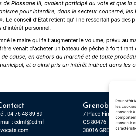
 de Piossane III, avaient participé au vote et que la 
banisme pour interdire, dans le secteur concerné, les
 »
. Le conseil d’Etat retient qu’il ne ressortait pas de
 d’intérêt personnel.
né le maire qui fait augmenter le volume, prévu au mar
frère venait d’acheter un bateau de pêche à fort tiran
e cause, en dehors du marché et de toute procédure
unicipal, et a ainsi pris un intérêt indirect dans les 
Pour offrir
Contact
Grenoble
les cookies
consentir à
él. 04 76 48 89 89
7 Place Firmin Gautier
comportemen
mail :
cdmf@cdmf-
CS 80476
consentir o
caractérist
avocats.com
38016 GRENOBLE, Ce