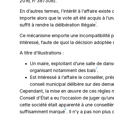
2016, n°387308).
En d’autres termes, l’intérêt à l’affaire exis
importe alors que le vote ait été acquis à l’una
1
suffit à rendre la délibération illégale
.
Ce mécanisme emporte une incompatibilité ponct
intéressé, faute de quoi la décision adoptée sou
A titre d’illustrations :
Un maire, exploitant d’une salle de danse
2
organisant notamment des bals
.
Est intéressé à l’affaire le conseiller, 
conseil municipal délibère sur des dem
Cependant, la mise en œuvre de ces règles n
Conseil d’État a eu l’occasion de juger qu’une
cette société était apparenté à une conseill
5
suffisamment marqué
. Il n’y a pas non plus 