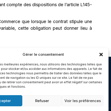
nant compte des dispositions de l’article L145-
Commerce que lorsque le contrat stipule une
riable, cette obligation peut donner lieu à
Gérer le consentement
 les meilleures expériences, nous utilisons des technologies telles que
Chambery
 pour stocker et/ou accéder aux informations des appareils. Le fait de
 ces technologies nous permettra de traiter des données telles que le
Immeuble le Paris
t de navigation ou les ID uniques sur ce site. Le fait de ne pas
5 rue Claude Martin
u de retirer son consentement peut avoir un effet négatif sur certaines
iques et fonctions.
dex 1
73000 Chambéry
cepter
Refuser
Voir les préférences