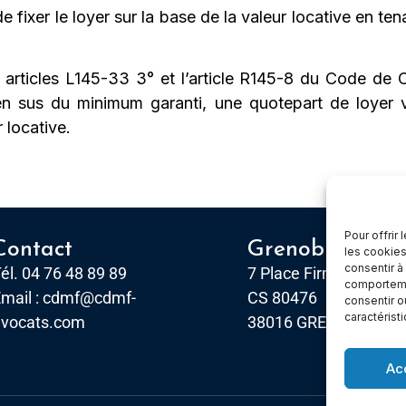
 fixer le loyer sur la base de la valeur locative en te
 articles L145-33 3° et l’article R145-8 du Code de 
en sus du minimum garanti, une quotepart de loyer va
 locative.
Pour offrir
Contact
Grenoble
les cookies
consentir à
él. 04 76 48 89 89
7 Place Firmin Gautier
comportemen
mail :
cdmf@cdmf-
CS 80476
consentir o
caractérist
avocats.com
38016 GRENOBLE, Ce
Ac