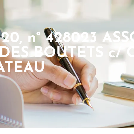
2020, n° 428023 A
DES BOUTETS c/
ATEAU