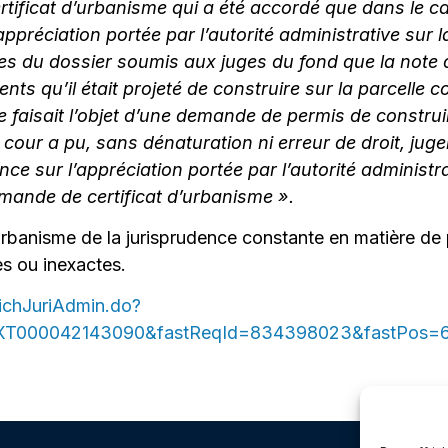
 certificat d’urbanisme qui a été accordé que dans le 
appréciation portée par l’autorité administrative sur 
èces du dossier soumis aux juges du fond que la note d
nts qu’il était projeté de construire sur la parcelle 
ne faisait l’objet d’une demande de permis de construi
la cour a pu, sans dénaturation ni erreur de droit, jug
nce sur l’appréciation portée par l’autorité administra
emande de certificat d’urbanisme ».
d’urbanisme de la jurisprudence constante en matière de 
s ou inexactes.
fichJuriAdmin.do?
TEXT000042143090&fastReqId=834398023&fastPos=