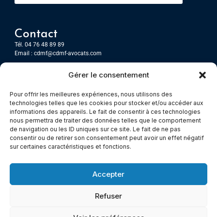
Contact
Tél. 04 76 48 89 89
Email :
cdmf@cdmf-avocats.com
Gérer le consentement
Grenoble
7 Place Firmin Gautier
Pour offrir les meilleures expériences, nous utilisons des
CS 80476
technologies telles que les cookies pour stocker et/ou accéder aux
38016 GRENOBLE, Cedex 1
informations des appareils. Le fait de consentir à ces technologies
nous permettra de traiter des données telles que le comportement
de navigation ou les ID uniques sur ce site. Le fait de ne pas
Chambery
consentir ou de retirer son consentement peut avoir un effet négatif
Immeuble le Paris
sur certaines caractéristiques et fonctions.
5 rue Claude Martin
73000 Chambéry
Accepter
Refuser
© All rights reserved