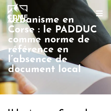
Urbanisme en
Corse : le PADDUC
comme norme de
référence en
l’absence de
document local