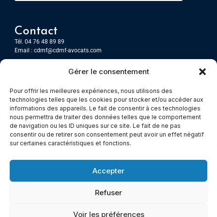
Contact
Tél. 04 76 48 89 89
Email :
cdmf@cdmf-avocats.com
Gérer le consentement
Grenoble
7 Place Firmin Gautier
Pour offrir les meilleures expériences, nous utilisons des
CS 80476
technologies telles que les cookies pour stocker et/ou accéder aux
38016 GRENOBLE, Cedex 1
informations des appareils. Le fait de consentir à ces technologies
nous permettra de traiter des données telles que le comportement
de navigation ou les ID uniques sur ce site. Le fait de ne pas
Chambery
consentir ou de retirer son consentement peut avoir un effet négatif
Immeuble le Paris
sur certaines caractéristiques et fonctions.
5 rue Claude Martin
73000 Chambéry
Accepter
Refuser
© All rights reserved
Voir les préférences