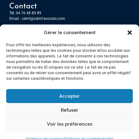
Contact
Tél. 04 76 48 89 89
Email :
cdmf@cdmf-avocats.com
Gérer le consentement
Grenoble
7 Place Firmin Gautier
Pour offrir les meilleures expériences, nous utilisons des
CS 80476
technologies telles que les cookies pour stocker et/ou accéder aux
38016 GRENOBLE, Cedex 1
informations des appareils. Le fait de consentir à ces technologies
nous permettra de traiter des données telles que le comportement
de navigation ou les ID uniques sur ce site. Le fait de ne pas
Chambery
consentir ou de retirer son consentement peut avoir un effet négatif
Immeuble le Paris
sur certaines caractéristiques et fonctions.
5 rue Claude Martin
73000 Chambéry
Accepter
Refuser
© All rights reserved
Voir les préférences
Mentions légales
–
Cookies –
Politiques de confidentialité
Made with
Cerf à Lunettes - Web & Com
Politique de cookies
Politique de confidentialité