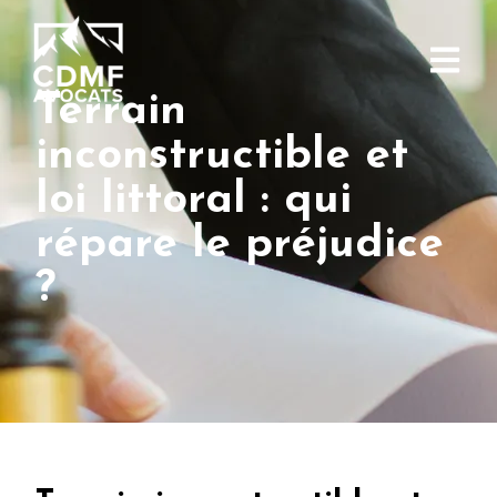
Terrain
inconstructible et
loi littoral : qui
répare le préjudice
?