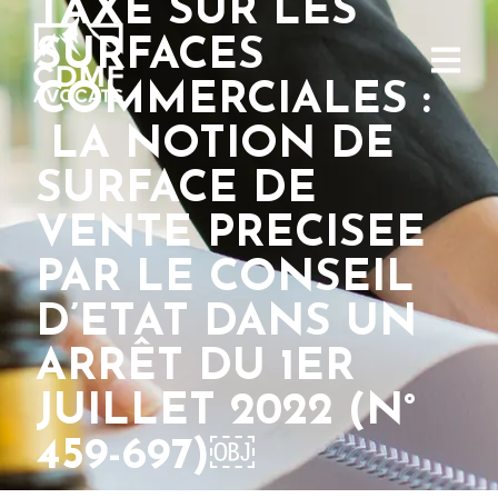
TAXE SUR LES
SURFACES
COMMERCIALES :
LA NOTION DE
SURFACE DE
VENTE PRECISEE
PAR LE CONSEIL
D’ETAT DANS UN
ARRÊT DU 1ER
JUILLET 2022 (N°
459-697)￼