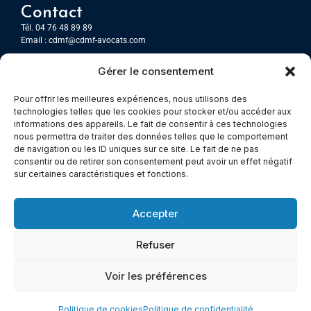
Contact
Tél. 04 76 48 89 89
Email :
cdmf@cdmf-avocats.com
Gérer le consentement
Grenoble
7 Place Firmin Gautier
Pour offrir les meilleures expériences, nous utilisons des
CS 80476
technologies telles que les cookies pour stocker et/ou accéder aux
38016 GRENOBLE, Cedex 1
informations des appareils. Le fait de consentir à ces technologies
nous permettra de traiter des données telles que le comportement
de navigation ou les ID uniques sur ce site. Le fait de ne pas
Chambery
consentir ou de retirer son consentement peut avoir un effet négatif
Immeuble le Paris
sur certaines caractéristiques et fonctions.
5 rue Claude Martin
73000 Chambéry
Accepter
Refuser
© All rights reserved
Voir les préférences
Mentions légales
–
Cookies –
Politiques de confidentialité
Made with
Cerf à Lunettes - Web & Com
Politique de cookies
Politique de confidentialité