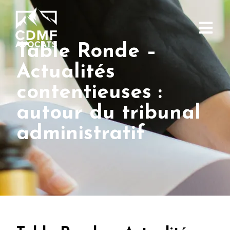
Table Ronde –
Actualités
contentieuses :
autour du tribunal
administratif