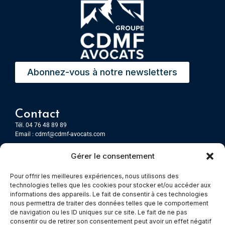
Abonnez-vous à notre newsletters
Contact
Tél. 04 76 48 89 89
Email :
cdmf@cdmf-avocats.com
Gérer le consentement
Grenoble
7 Place Firmin Gautier
Pour offrir les meilleures expériences, nous utilisons des
CS 80476
technologies telles que les cookies pour stocker et/ou accéder aux
38016 GRENOBLE, Cedex 1
informations des appareils. Le fait de consentir à ces technologies
nous permettra de traiter des données telles que le comportement
de navigation ou les ID uniques sur ce site. Le fait de ne pas
Chambery
consentir ou de retirer son consentement peut avoir un effet négatif