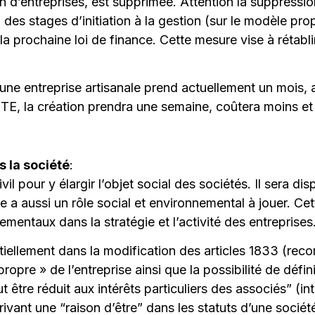
ion d’entreprises, est supprimée. Attention la suppressi
 des stages d’initiation à la gestion (sur le modèle p
 la prochaine loi de finance. Cette mesure vise à rétabli
’une entreprise artisanale prend actuellement un mois,
CTE, la création prendra une semaine, coûtera moins et n
s la société
:
il pour y élargir l’objet social des sociétés. Il sera dis
lle a aussi un rôle social et environnemental à jouer. Ce
mentaux dans la stratégie et l’activité des entreprises
ntiellement dans la modification des articles 1833 (r
 propre » de l’entreprise ainsi que la possibilité de défi
peut être réduit aux intérêts particuliers des associés” (in
ivant une “raison d’être” dans les statuts d’une société