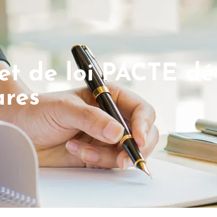
jet de loi PACTE dév
ares