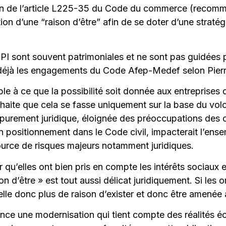
on de l’article L225-35 du Code du commerce (recomma
ation d’une “raison d’être” afin de se doter d’une strat
TPI sont souvent patrimoniales et ne sont pas guidées p
 déjà les engagements du Code Afep-Medef selon Pierr
e à ce que la possibilité soit donnée aux entreprises de
ouhaite que cela se fasse uniquement sur la base du volo
purement juridique, éloignée des préoccupations des ch
 positionnement dans le Code civil, impacterait l’ens
 source de risques majeurs notamment juridiques.
er qu’elles ont bien pris en compte les intérêts sociau
n d’être » est tout aussi délicat juridiquement. Si les o
elle donc plus de raison d’exister et donc être amenée 
ence une modernisation qui tient compte des réalités 