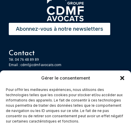
Abonnez-vous à notre newsletters
Contact
Tél. 04 76 48 89 89
Email :
cdmf@cdmf-avocats.com
Gérer le consentement
Grenoble
7 Place Firmin Gautier
Pour offrir les meilleures expériences, nous utilisons des
CS 80476
technologies telles que les cookies pour stocker et/ou accéder aux
38016 GRENOBLE, Cedex 1
informations des appareils. Le fait de consentir à ces technologies
nous permettra de traiter des données telles que le comportement
de navigation ou les ID uniques sur ce site. Le fait de ne pas
Chambery
consentir ou de retirer son consentement peut avoir un effet négatif
Immeuble le Paris
sur certaines caractéristiques et fonctions.
5 rue Claude Martin