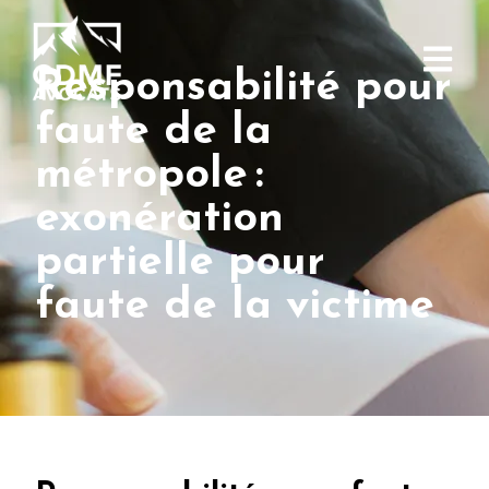
Responsabilité pour
faute de la
métropole :
exonération
partielle pour
faute de la victime