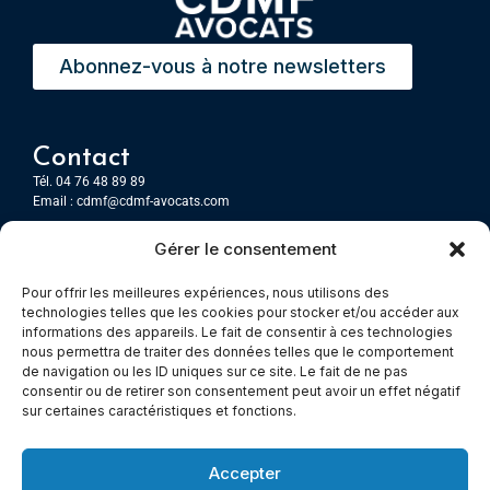
Abonnez-vous à notre newsletters
Contact
Tél. 04 76 48 89 89
Email :
cdmf@cdmf-avocats.com
Gérer le consentement
Grenoble
7 Place Firmin Gautier
Pour offrir les meilleures expériences, nous utilisons des
CS 80476
technologies telles que les cookies pour stocker et/ou accéder aux
38016 GRENOBLE, Cedex 1
informations des appareils. Le fait de consentir à ces technologies
nous permettra de traiter des données telles que le comportement
de navigation ou les ID uniques sur ce site. Le fait de ne pas
Chambery
consentir ou de retirer son consentement peut avoir un effet négatif
Immeuble le Paris
sur certaines caractéristiques et fonctions.
5 rue Claude Martin
73000 Chambéry
Accepter