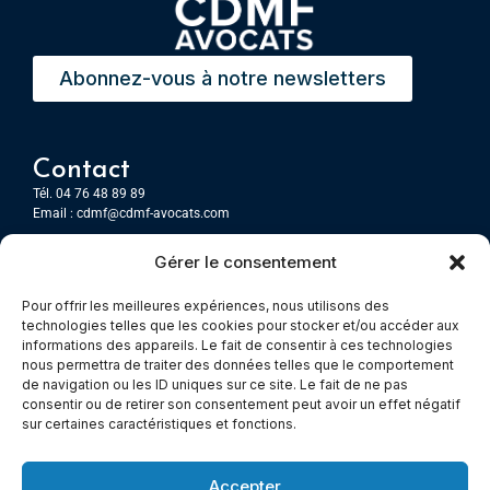
Abonnez-vous à notre newsletters
Contact
Tél. 04 76 48 89 89
Email :
cdmf@cdmf-avocats.com
Gérer le consentement
Grenoble
7 Place Firmin Gautier
Pour offrir les meilleures expériences, nous utilisons des
CS 80476
technologies telles que les cookies pour stocker et/ou accéder aux
38016 GRENOBLE, Cedex 1
informations des appareils. Le fait de consentir à ces technologies
nous permettra de traiter des données telles que le comportement
de navigation ou les ID uniques sur ce site. Le fait de ne pas
Chambery
consentir ou de retirer son consentement peut avoir un effet négatif
Immeuble le Paris
sur certaines caractéristiques et fonctions.
5 rue Claude Martin
73000 Chambéry
Accepter