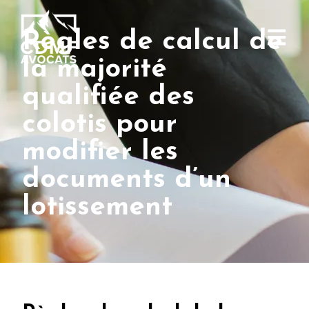
Règles de calcul de
la majorité
qualifiée des
colotis pour
modifier les
documents d’un
lotissement