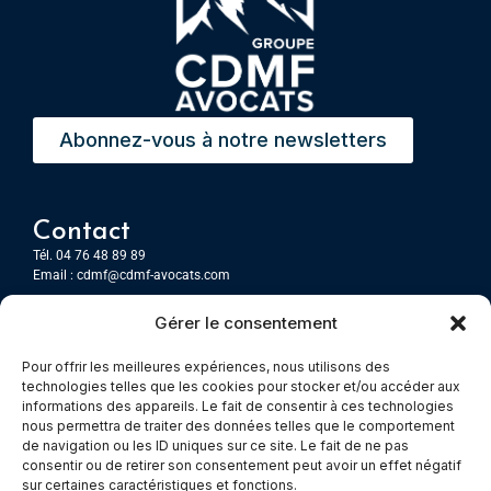
Abonnez-vous à notre newsletters
Contact
Tél. 04 76 48 89 89
Email :
cdmf@cdmf-avocats.com
Gérer le consentement
Grenoble
7 Place Firmin Gautier
Pour offrir les meilleures expériences, nous utilisons des
CS 80476
technologies telles que les cookies pour stocker et/ou accéder aux
38016 GRENOBLE, Cedex 1
informations des appareils. Le fait de consentir à ces technologies
nous permettra de traiter des données telles que le comportement
de navigation ou les ID uniques sur ce site. Le fait de ne pas
Chambery
consentir ou de retirer son consentement peut avoir un effet négatif
Immeuble le Paris
sur certaines caractéristiques et fonctions.