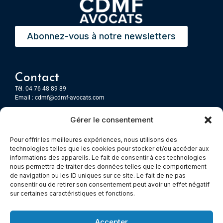
Abonnez-vous à notre newsletters
Contact
Tél. 04 76 48 89 89
Email :
cdmf@cdmf-avocats.com
Gérer le consentement
Grenoble
7 Place Firmin Gautier
Pour offrir les meilleures expériences, nous utilisons des
CS 80476
technologies telles que les cookies pour stocker et/ou accéder aux
38016 GRENOBLE, Cedex 1
informations des appareils. Le fait de consentir à ces technologies
nous permettra de traiter des données telles que le comportement
de navigation ou les ID uniques sur ce site. Le fait de ne pas
Chambery
consentir ou de retirer son consentement peut avoir un effet négatif
Immeuble le Paris
sur certaines caractéristiques et fonctions.
5 rue Claude Martin
73000 Chambéry
Accepter