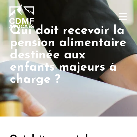
Qui doit recevoir la
pension alimentaire
destinée aux
enfants majeurs à
charge ?