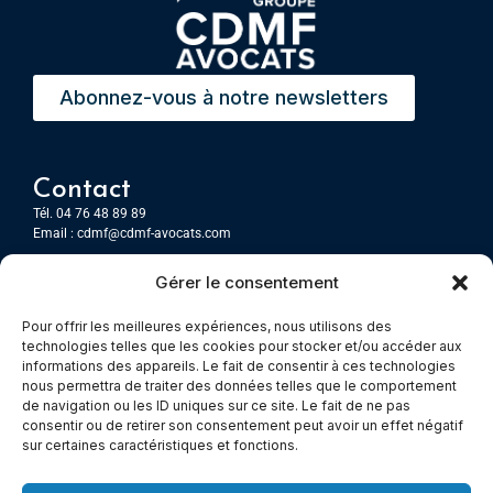
Abonnez-vous à notre newsletters
Contact
Tél. 04 76 48 89 89
Email :
cdmf@cdmf-avocats.com
Gérer le consentement
Grenoble
7 Place Firmin Gautier
Pour offrir les meilleures expériences, nous utilisons des
CS 80476
technologies telles que les cookies pour stocker et/ou accéder aux
38016 GRENOBLE, Cedex 1
informations des appareils. Le fait de consentir à ces technologies
nous permettra de traiter des données telles que le comportement
de navigation ou les ID uniques sur ce site. Le fait de ne pas
Chambery
consentir ou de retirer son consentement peut avoir un effet négatif
Immeuble le Paris
sur certaines caractéristiques et fonctions.
5 rue Claude Martin
73000 Chambéry