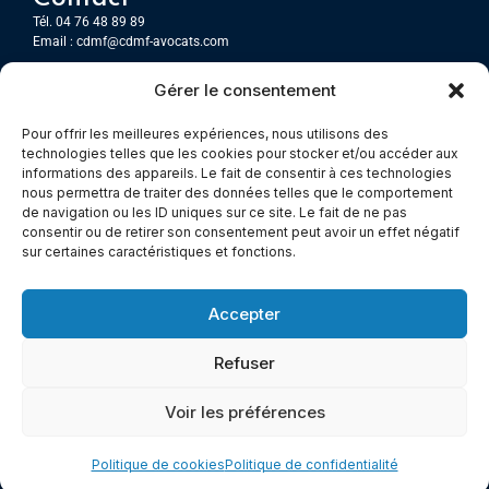
Tél. 04 76 48 89 89
Email :
cdmf@cdmf-avocats.com
Gérer le consentement
Grenoble
7 Place Firmin Gautier
Pour offrir les meilleures expériences, nous utilisons des
CS 80476
technologies telles que les cookies pour stocker et/ou accéder aux
38016 GRENOBLE, Cedex 1
informations des appareils. Le fait de consentir à ces technologies
nous permettra de traiter des données telles que le comportement
de navigation ou les ID uniques sur ce site. Le fait de ne pas
Chambery
consentir ou de retirer son consentement peut avoir un effet négatif
Immeuble le Paris
sur certaines caractéristiques et fonctions.
5 rue Claude Martin
73000 Chambéry
Accepter
Refuser
© All rights reserved
Voir les préférences
Mentions légales
–
Cookies –
Politiques de confidentialité
Made with
Cerf à Lunettes - Web & Com
Politique de cookies
Politique de confidentialité