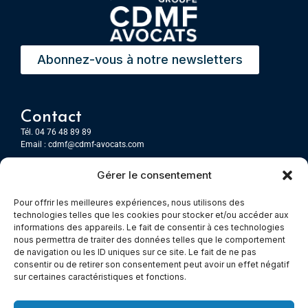
Abonnez-vous à notre newsletters
Contact
Tél. 04 76 48 89 89
Email :
cdmf@cdmf-avocats.com
Gérer le consentement
Grenoble
7 Place Firmin Gautier
Pour offrir les meilleures expériences, nous utilisons des
CS 80476
technologies telles que les cookies pour stocker et/ou accéder aux
38016 GRENOBLE, Cedex 1
informations des appareils. Le fait de consentir à ces technologies
nous permettra de traiter des données telles que le comportement
de navigation ou les ID uniques sur ce site. Le fait de ne pas
Chambery
consentir ou de retirer son consentement peut avoir un effet négatif
Immeuble le Paris
sur certaines caractéristiques et fonctions.
5 rue Claude Martin
73000 Chambéry