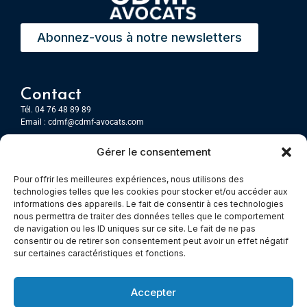
Abonnez-vous à notre newsletters
Contact
Tél. 04 76 48 89 89
Email :
cdmf@cdmf-avocats.com
Gérer le consentement
Grenoble
7 Place Firmin Gautier
Pour offrir les meilleures expériences, nous utilisons des
CS 80476
technologies telles que les cookies pour stocker et/ou accéder aux
38016 GRENOBLE, Cedex 1
informations des appareils. Le fait de consentir à ces technologies
nous permettra de traiter des données telles que le comportement
de navigation ou les ID uniques sur ce site. Le fait de ne pas
Chambery
consentir ou de retirer son consentement peut avoir un effet négatif
Immeuble le Paris
sur certaines caractéristiques et fonctions.
5 rue Claude Martin
73000 Chambéry
Accepter