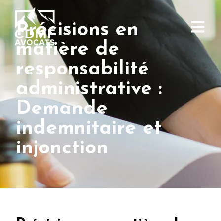
Précisions en
matière de
responsabilité
administrative :
Demande
indemnitaire et
injonction