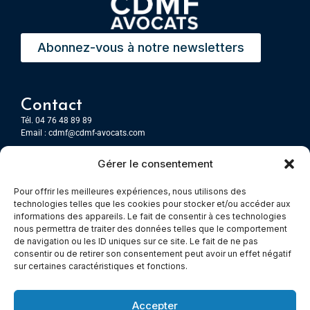
Abonnez-vous à notre newsletters
Contact
Tél. 04 76 48 89 89
Email :
cdmf@cdmf-avocats.com
Gérer le consentement
Grenoble
7 Place Firmin Gautier
Pour offrir les meilleures expériences, nous utilisons des
CS 80476
technologies telles que les cookies pour stocker et/ou accéder aux
38016 GRENOBLE, Cedex 1
informations des appareils. Le fait de consentir à ces technologies
nous permettra de traiter des données telles que le comportement
de navigation ou les ID uniques sur ce site. Le fait de ne pas
Chambery
consentir ou de retirer son consentement peut avoir un effet négatif
Immeuble le Paris
sur certaines caractéristiques et fonctions.
5 rue Claude Martin
73000 Chambéry
Accepter