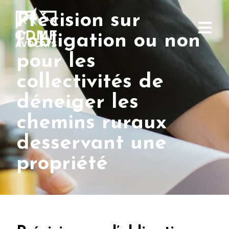
Précision sur
l’obligation ou non
pour les
collectivités de
déneiger les
chemins ruraux
desservant une
propriété