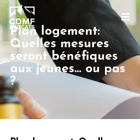
Plan logement:
Quelles mesures
seront bénéfiques
aux jeunes… ou pas
?