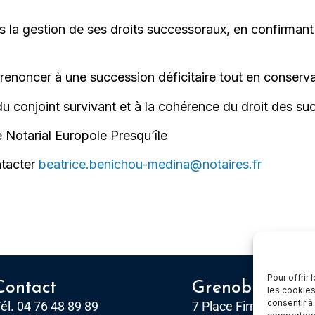
ans la gestion de ses droits successoraux, en confirmant
: renoncer à une succession déficitaire tout en conser
du conjoint survivant et à la cohérence du droit des su
 Notarial Europole Presqu’île
ntacter
beatrice.benichou-medina@notaires.fr
Pour offrir
Contact
Grenoble
les cookies
consentir à
él. 04 76 48 89 89
7 Place Firmin Gautier