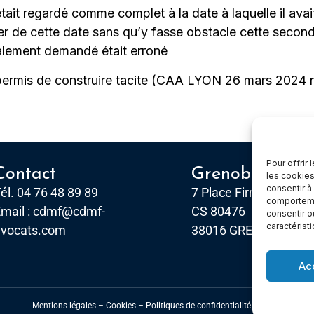
était regardé comme complet à la date à laquelle il avai
mpter de cette date sans qu’y fasse obstacle cette se
ialement demandé était erroné
n permis de construire tacite (CAA LYON 26 mars 2024
Pour offrir
Contact
Grenoble
les cookies
consentir à
él. 04 76 48 89 89
7 Place Firmin Gautier
comportemen
mail :
cdmf@cdmf-
CS 80476
consentir o
caractérist
avocats.com
38016 GRENOBLE, Ce
Ac
Mentions légales
–
Cookies –
Politiques de confidentialité