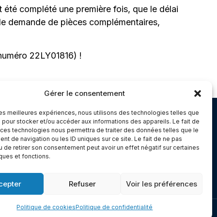
t été complété une première fois, que le délai
conde demande de pièces complémentaires,
 numéro 22LY01816) !
Gérer le consentement
 les meilleures expériences, nous utilisons des technologies telles que
Chambery
 pour stocker et/ou accéder aux informations des appareils. Le fait de
 ces technologies nous permettra de traiter des données telles que le
Immeuble le Paris
t de navigation ou les ID uniques sur ce site. Le fait de ne pas
5 rue Claude Martin
u de retirer son consentement peut avoir un effet négatif sur certaines
iques et fonctions.
dex 1
73000 Chambéry
cepter
Refuser
Voir les préférences
Politique de cookies
Politique de confidentialité
Made with
Cerf à Lunettes - Web & Com