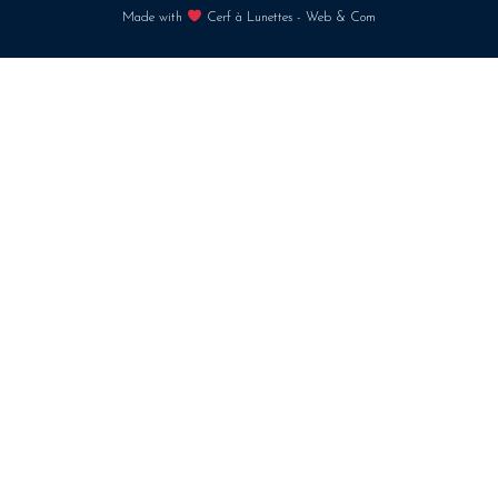
Made with
Cerf à Lunettes - Web & Com