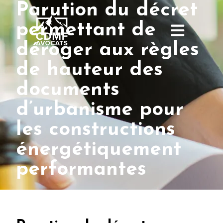
Parution du décret
permettant de
déroger aux règles
de hauteur des
documents
d’urbanisme pour
les constructions
énergétiquement
performantes