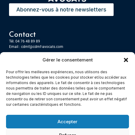
Abonnez-vous à notre newsletters
Contact
Tél. 04 76 48 89 89
Email :
cdmf@cdmf-avocats.com
Gérer le consentement
Grenoble
7 Place Firmin Gautier
Pour offrir les meilleures expériences, nous utilisons des
CS 80476
technologies telles que les cookies pour stocker et/ou accéder aux
38016 GRENOBLE, Cedex 1
informations des appareils. Le fait de consentir à ces technologies
nous permettra de traiter des données telles que le comportement
de navigation ou les ID uniques sur ce site. Le fait de ne pas
Chambery
consentir ou de retirer son consentement peut avoir un effet négatif
Immeuble le Paris
sur certaines caractéristiques et fonctions.
5 rue Claude Martin
73000 Chambéry
Accepter