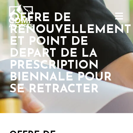
OFFRE DE
RENOUVELLEMENT
ET POINT DE
DEPART DE LA
PRESCRIPTION
BIENNALE POUR
SE RETRACTER