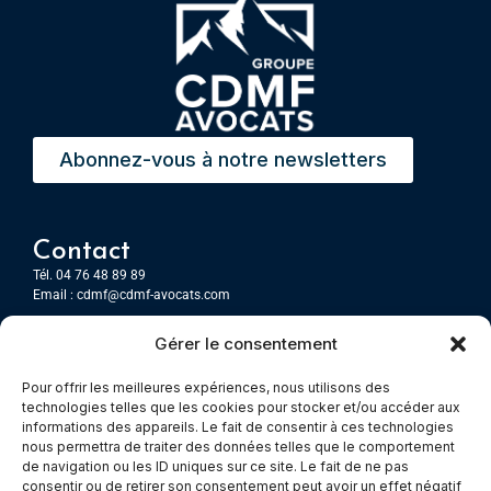
Abonnez-vous à notre newsletters
Contact
Tél. 04 76 48 89 89
Email :
cdmf@cdmf-avocats.com
Gérer le consentement
Grenoble
7 Place Firmin Gautier
Pour offrir les meilleures expériences, nous utilisons des
CS 80476
technologies telles que les cookies pour stocker et/ou accéder aux
38016 GRENOBLE, Cedex 1
informations des appareils. Le fait de consentir à ces technologies
nous permettra de traiter des données telles que le comportement
de navigation ou les ID uniques sur ce site. Le fait de ne pas
Chambery
consentir ou de retirer son consentement peut avoir un effet négatif