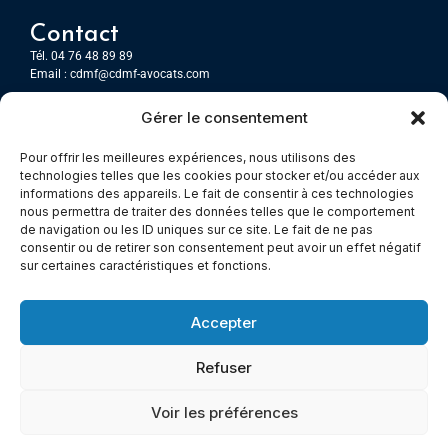
Contact
Tél. 04 76 48 89 89
Email :
cdmf@cdmf-avocats.com
Gérer le consentement
Grenoble
7 Place Firmin Gautier
Pour offrir les meilleures expériences, nous utilisons des
CS 80476
technologies telles que les cookies pour stocker et/ou accéder aux
38016 GRENOBLE, Cedex 1
informations des appareils. Le fait de consentir à ces technologies
nous permettra de traiter des données telles que le comportement
de navigation ou les ID uniques sur ce site. Le fait de ne pas
Chambery
consentir ou de retirer son consentement peut avoir un effet négatif
Immeuble le Paris
sur certaines caractéristiques et fonctions.
5 rue Claude Martin
73000 Chambéry
Accepter
Refuser
© All rights reserved
Voir les préférences
Mentions légales
–
Cookies –
Politiques de confidentialité
Made with
Cerf à Lunettes - Web & Com