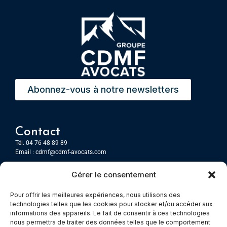
Abonnez-vous à notre newsletters
Contact
Tél. 04 76 48 89 89
Email :
cdmf@cdmf-avocats.com
Gérer le consentement
Grenoble
7 Place Firmin Gautier
Pour offrir les meilleures expériences, nous utilisons des
CS 80476
technologies telles que les cookies pour stocker et/ou accéder aux
38016 GRENOBLE, Cedex 1
informations des appareils. Le fait de consentir à ces technologies
nous permettra de traiter des données telles que le comportement