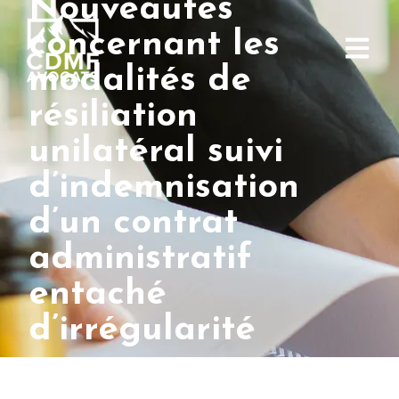
Nouveautés
concernant les
modalités de
résiliation
unilatéral suivi
d’indemnisation
d’un contrat
administratif
entaché
d’irrégularité