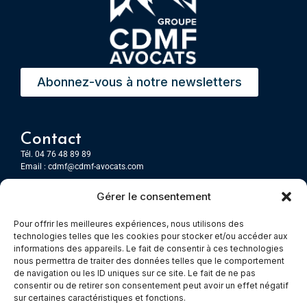
Abonnez-vous à notre newsletters
Contact
Tél. 04 76 48 89 89
Email :
cdmf@cdmf-avocats.com
Gérer le consentement
Grenoble
7 Place Firmin Gautier
Pour offrir les meilleures expériences, nous utilisons des
CS 80476
technologies telles que les cookies pour stocker et/ou accéder aux
38016 GRENOBLE, Cedex 1
informations des appareils. Le fait de consentir à ces technologies
nous permettra de traiter des données telles que le comportement
de navigation ou les ID uniques sur ce site. Le fait de ne pas
Chambery
consentir ou de retirer son consentement peut avoir un effet négatif
Immeuble le Paris
sur certaines caractéristiques et fonctions.