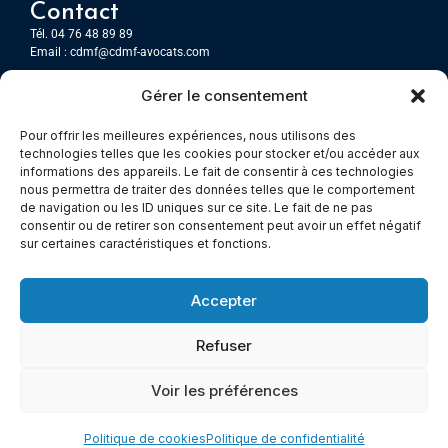
Contact
Tél. 04 76 48 89 89
Email :
cdmf@cdmf-avocats.com
Gérer le consentement
Grenoble
7 Place Firmin Gautier
Pour offrir les meilleures expériences, nous utilisons des
CS 80476
technologies telles que les cookies pour stocker et/ou accéder aux
38016 GRENOBLE, Cedex 1
informations des appareils. Le fait de consentir à ces technologies
nous permettra de traiter des données telles que le comportement
de navigation ou les ID uniques sur ce site. Le fait de ne pas
Chambery
consentir ou de retirer son consentement peut avoir un effet négatif
Immeuble le Paris
sur certaines caractéristiques et fonctions.
5 rue Claude Martin
73000 Chambéry
Accepter
Refuser
© All rights reserved
Voir les préférences
Mentions légales
–
Cookies –
Politiques de confidentialité
Made with
Cerf à Lunettes - Web & Com
Politique de cookies
Politique de confidentialité