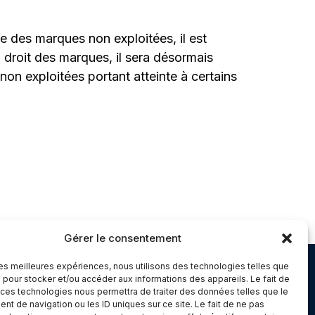
e des marques non exploitées, il est
droit des marques, il sera désormais
on exploitées portant atteinte à certains
Gérer le consentement
 les meilleures expériences, nous utilisons des technologies telles que
Chambery
 pour stocker et/ou accéder aux informations des appareils. Le fait de
 ces technologies nous permettra de traiter des données telles que le
Immeuble le Paris
t de navigation ou les ID uniques sur ce site. Le fait de ne pas
5 rue Claude Martin