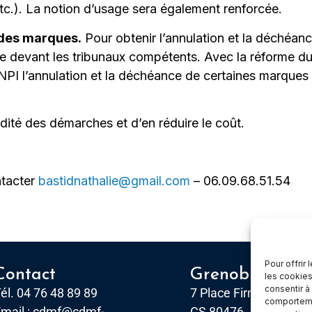
c.). La notion d’usage sera également renforcée.
 des marques.
Pour obtenir l’annulation et la déchéanc
e devant les tribunaux compétents. Avec la réforme du 
PI l’annulation et la déchéance de certaines marques n
dité des démarches et d’en réduire le coût.
ntacter
bastidnathalie@gmail.com
– 06.09.68.51.54
Pour offrir
Contact
Grenoble
les cookies
consentir à
él. 04 76 48 89 89
7 Place Firmin Gautier
comportemen
mail :
cdmf@cdmf-
CS 80476