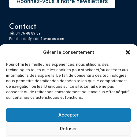
Abonnez-vous à notre newsletters
Contact
Tél. 04 76 48 89 89
Email :
cdmf@cdmf-avocats.com
Gérer le consentement
Grenoble
7 Place Firmin Gautier
Pour offrir les meilleures expériences, nous utilisons des
CS 80476
technologies telles que les cookies pour stocker et/ou accéder aux
38016 GRENOBLE, Cedex 1
informations des appareils. Le fait de consentir à ces technologies
nous permettra de traiter des données telles que le comportement
de navigation ou les ID uniques sur ce site. Le fait de ne pas
Chambery
consentir ou de retirer son consentement peut avoir un effet négatif
Immeuble le Paris
sur certaines caractéristiques et fonctions.
5 rue Claude Martin
73000 Chambéry
Accepter
Refuser