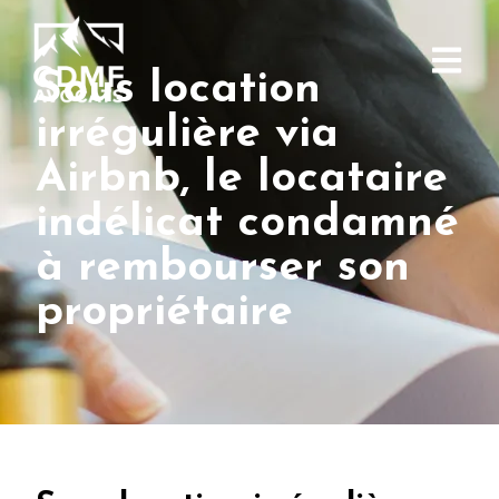
Sous location
irrégulière via
Airbnb, le locataire
indélicat condamné
à rembourser son
propriétaire