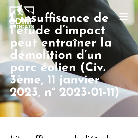
L’insuffisance de
l’étude d’impact
peut entraîner la
démolition d’un
parc éolien (Civ.
3ème, 11 janvier
2023, n° 2023-01-11)