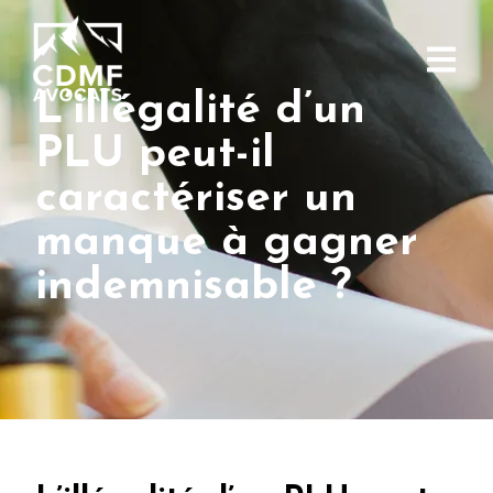
L’illégalité d’un
PLU peut-il
caractériser un
manque à gagner
indemnisable ?