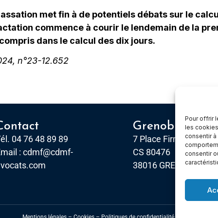
cassation met fin à de potentiels débats sur le calc
actation commence à courir le lendemain de la prem
 compris dans le calcul des dix jours.
024, n°23-12.652
Pour offrir
Contact
Grenoble
les cookies
consentir à
él. 04 76 48 89 89
7 Place Firmin Gautier
comportemen
mail :
cdmf@cdmf-
CS 80476
consentir o
caractérist
avocats.com
38016 GRENOBLE, Ce
Ac
Mentions légales
–
Cookies –
Politiques de confidentialité