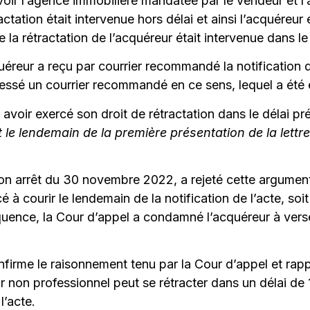
avoir l’agence immobilière mandatée par le vendeur et l’
tractation était intervenue hors délai et ainsi l’acquére
e la rétractation de l’acquéreur était intervenue dans le 
uéreur a reçu par courrier recommandé la notification d
adressé un courrier recommandé en ce sens, lequel a été
avoir exercé son droit de rétractation dans le délai pr
t le lendemain de la première présentation de la lettre
 arrêt du 30 novembre 2022, a rejeté cette argumentati
 à courir le lendemain de la notification de l’acte, so
quence, la Cour d’appel a condamné l’acquéreur à ver
irme le raisonnement tenu par la Cour d’appel et rappel
ur non professionnel peut se rétracter dans un délai de
l’acte.