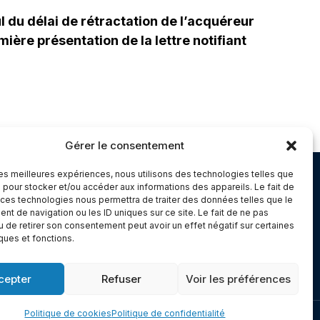
ul du délai de rétractation de l’acquéreur
ière présentation de la lettre notifiant
Gérer le consentement
 les meilleures expériences, nous utilisons des technologies telles que
Chambery
 pour stocker et/ou accéder aux informations des appareils. Le fait de
 ces technologies nous permettra de traiter des données telles que le
Immeuble le Paris
t de navigation ou les ID uniques sur ce site. Le fait de ne pas
5 rue Claude Martin
u de retirer son consentement peut avoir un effet négatif sur certaines
iques et fonctions.
dex 1
73000 Chambéry
cepter
Refuser
Voir les préférences
Politique de cookies
Politique de confidentialité
Made with
Cerf à Lunettes - Web & Com