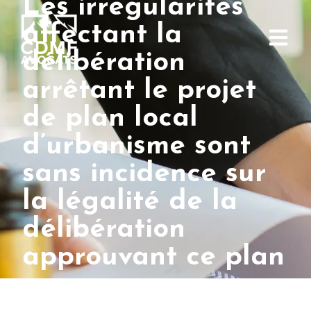
Les irrégularités
affectant la
délibération
arrêtant le projet
de plan local
d’urbanisme sont
sans incidence sur
la légalité de la
délibération
approuvant ce plan