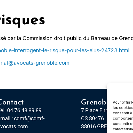
risques
sé par la Commission droit public du Barreau de Grenob
oble-interrogent-le-risque-pour-les-elus-24723.html
ariat@avocats-grenoble.com
Contact
Grenoble
Pour offrir
les cookies
él. 04 76 48 89 89
7 Place Firmin Gautier
consentir à
mail :
cdmf@cdmf-
CS 80476
comportemen
consentir o
avocats.com
38016 GRENOBLE, Ce
caractérist