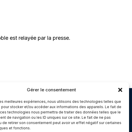
le est relayée par la presse.
Gérer le consentement
Chambery
 les meilleures expériences, nous utilisons des technologies telles que
 pour stocker et/ou accéder aux informations des appareils. Le fait de
Immeuble le Paris
 ces technologies nous permettra de traiter des données telles que le
5 rue Claude Martin
t de navigation ou les ID uniques sur ce site. Le fait de ne pas
u de retirer son consentement peut avoir un effet négatif sur certaines
dex 1
73000 Chambéry
iques et fonctions.