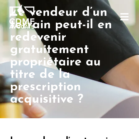
Le vendeur d’un
terrain peut-il en
redevenir
gratuitement
propriétaire au
titre de la
prescription
acquisitive ?