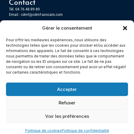
Contact
Tél. 04 76 48 89 89
Email :
cdmf@cdmf-avocats.com
Gérer le consentement
Grenoble
7 Place Firmin Gautier
Pour offrir les meilleures expériences, nous utilisons des
CS 80476
technologies telles que les cookies pour stocker et/ou accéder aux
38016 GRENOBLE, Cedex 1
informations des appareils. Le fait de consentir à ces technologies
nous permettra de traiter des données telles que le comportement
de navigation ou les ID uniques sur ce site. Le fait de ne pas
Chambery
consentir ou de retirer son consentement peut avoir un effet négatif
Immeuble le Paris
sur certaines caractéristiques et fonctions.
5 rue Claude Martin
73000 Chambéry
Accepter
Refuser
© All rights reserved
Voir les préférences
Mentions légales
–
Cookies –
Politiques de confidentialité
Made with
Cerf à Lunettes - Web & Com
Politique de cookies
Politique de confidentialité