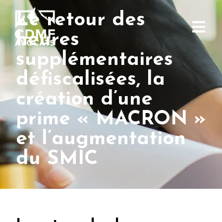
Le retour des
heures
supplémentaires
défiscalisées, la
création d’une
prime « MACRON »
et l’augmentation
du SMIC