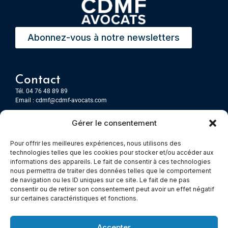
Abonnez-vous à notre newsletters
Contact
Tél. 04 76 48 89 89
Email :
cdmf@cdmf-avocats.com
Gérer le consentement
Grenoble
7 Place Firmin Gautier
Pour offrir les meilleures expériences, nous utilisons des
CS 80476
technologies telles que les cookies pour stocker et/ou accéder aux
38016 GRENOBLE, Cedex 1
informations des appareils. Le fait de consentir à ces technologies
nous permettra de traiter des données telles que le comportement
de navigation ou les ID uniques sur ce site. Le fait de ne pas
Chambery
consentir ou de retirer son consentement peut avoir un effet négatif
Immeuble le Paris
sur certaines caractéristiques et fonctions.
5 rue Claude Martin
73000 Chambéry
Accepter