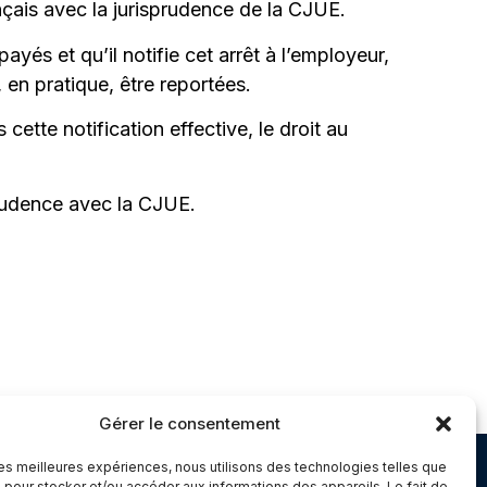
ançais avec la jurisprudence de la CJUE.
yés et qu’il notifie cet arrêt à l’employeur,
 en pratique, être reportées.
 cette notification effective, le droit au
prudence avec la CJUE.
Gérer le consentement
 les meilleures expériences, nous utilisons des technologies telles que
Chambery
 pour stocker et/ou accéder aux informations des appareils. Le fait de