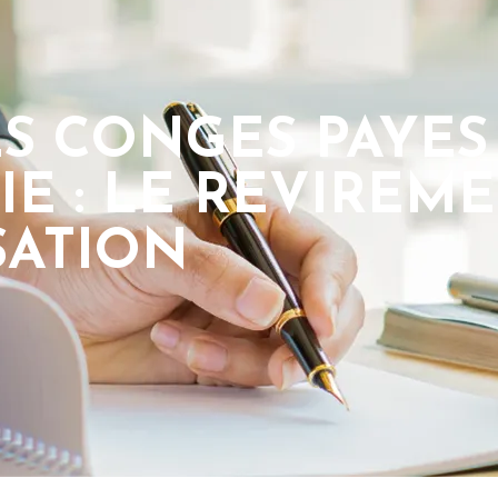
ES CONGES PAYE
E : LE REVIREME
SATION