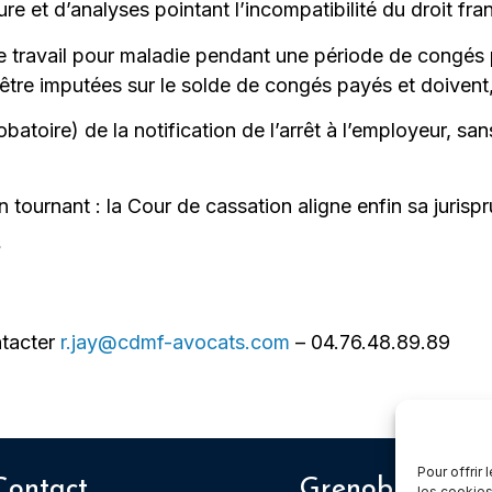
ure et d’analyses pointant l’incompatibilité du droit fr
de travail pour maladie pendant une période de congés pa
 être imputées sur le solde de congés payés et doivent,
atoire) de la notification de l’arrêt à l’employeur, sans
n tournant : la Cour de cassation aligne enfin sa juris
2
ntacter
r.jay@cdmf-avocats.com
– 04.76.48.89.89
Pour offrir
Contact
Grenoble
les cookies