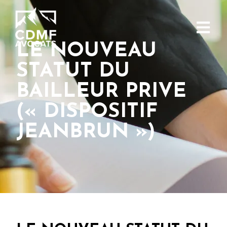
LE NOUVEAU
STATUT DU
BAILLEUR PRIVE
(« DISPOSITIF
JEANBRUN »)