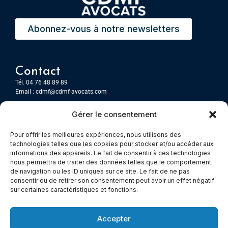
Abonnez-vous à notre newsletters
Contact
Tél. 04 76 48 89 89
Email :
cdmf@cdmf-avocats.com
Gérer le consentement
Grenoble
7 Place Firmin Gautier
Pour offrir les meilleures expériences, nous utilisons des
CS 80476
technologies telles que les cookies pour stocker et/ou accéder aux
38016 GRENOBLE, Cedex 1
informations des appareils. Le fait de consentir à ces technologies
nous permettra de traiter des données telles que le comportement
de navigation ou les ID uniques sur ce site. Le fait de ne pas
Chambery
consentir ou de retirer son consentement peut avoir un effet négatif
Immeuble le Paris
sur certaines caractéristiques et fonctions.
5 rue Claude Martin
73000 Chambéry
Accepter