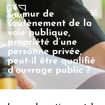
Le mur de
soutènement de la
voie publique,
propriété d’une
personne privée,
peut-il être qualifié
d’ouvrage public ?